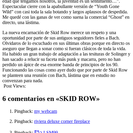
edad que tengamos nosotros, la juventud es un sentimiento…”.
Espectacular cierre con la apabullante versión de “Youth Gone
Wild” con casi toda la sala botando y largos aplausos de despedida.
Me quedé con las ganas de ver como suena la comercial “Ghost” en
directo, una lástima.
La nueva encarnación de Skid Row merece un respeto y una
oportunidad por parte de sus antiguos seguidores fieles a Bach.
Olvidaros de lo escuchado en sus últimas obras porque en directo os
aseguro que llegan a sonar como si fueran clásicos de toda la vida.
Ha habido un gran trabajo de adaptación a las tesituras de Solinger y
han sacado a relucir su faceta más punk y macarra, pero no han
perdido un ápice de esa enorme banda de principios de los 90.
Funcionando las cosas como ayer dudo que por parte de Skid Row
se planteen una reunión con Bach, lástima que en estudio no
convenzan para nada.
Post Views:
1.040
6 comentarios en «SKID ROW»
Pingback:
my webcam
Pingback:
riviera deluxe corner fireplace
Pingback:
รีวิว LSM99