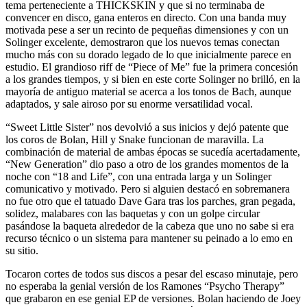
tema perteneciente a THICKSKIN y que si no terminaba de
convencer en disco, gana enteros en directo. Con una banda muy
motivada pese a ser un recinto de pequeñas dimensiones y con un
Solinger excelente, demostraron que los nuevos temas conectan
mucho más con su dorado legado de lo que inicialmente parece en
estudio. El grandioso riff de “Piece of Me” fue la primera concesión
a los grandes tiempos, y si bien en este corte Solinger no brilló, en la
mayoría de antiguo material se acerca a los tonos de Bach, aunque
adaptados, y sale airoso por su enorme versatilidad vocal.
“Sweet Little Sister” nos devolvió a sus inicios y dejó patente que
los coros de Bolan, Hill y Snake funcionan de maravilla. La
combinación de material de ambas épocas se sucedía acertadamente,
“New Generation” dio paso a otro de los grandes momentos de la
noche con “18 and Life”, con una entrada larga y un Solinger
comunicativo y motivado. Pero si alguien destacó en sobremanera
no fue otro que el tatuado Dave Gara tras los parches, gran pegada,
solidez, malabares con las baquetas y con un golpe circular
pasándose la baqueta alrededor de la cabeza que uno no sabe si era
recurso técnico o un sistema para mantener su peinado a lo emo en
su sitio.
Tocaron cortes de todos sus discos a pesar del escaso minutaje, pero
no esperaba la genial versión de los Ramones “Psycho Therapy”
que grabaron en ese genial EP de versiones. Bolan haciendo de Joey