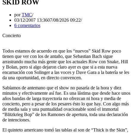
SKID ROW
por
TMC
03/12/2007 13:36
07/08/2026 09:22
6 comentarios
Concierto
Todos estamos de acuerdo en que los “nuevos” Skid Row poco
tienen que ver con los de antaño, que Sebastian Bach sigue
arrastrando mucha más gente que los actuales Row con Snake, Hill
y Bolan, pero si algo dejaron claro ayer es que si a esta nueva
encarnación con Solinger a las voces y Dave Gara a la batería se les
da una oportunidad, en directo convencen.
Sabíamos de antemano que el show no pasaría de la hora y diez
minutos y efectivamente así fue. Es una lástima que desde hace unos
años bandas de larga trayectoria no ofrezcan ni hora y media de
concierto, pero a pesar de los pesares ésto lo que hay. Con algo más
de media sala y una puntualidad ovacionable sonó el immortal
“Blitzkrieg Bop” de los Ramones de apertura, toda una declaración
de intenciones.
El quinteto americano tomó las tablas al son de “Thick is the Skin”,