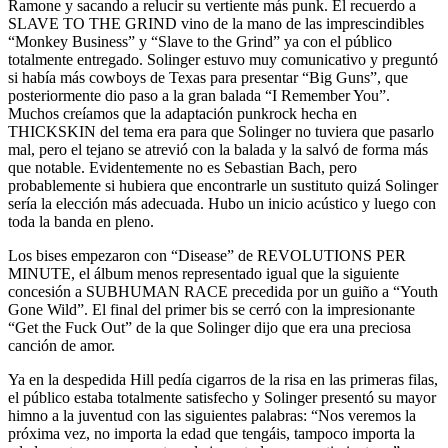
Ramone y sacando a relucir su vertiente más punk. El recuerdo a
SLAVE TO THE GRIND vino de la mano de las imprescindibles
“Monkey Business” y “Slave to the Grind” ya con el público
totalmente entregado. Solinger estuvo muy comunicativo y preguntó
si había más cowboys de Texas para presentar “Big Guns”, que
posteriormente dio paso a la gran balada “I Remember You”.
Muchos creíamos que la adaptación punkrock hecha en
THICKSKIN del tema era para que Solinger no tuviera que pasarlo
mal, pero el tejano se atrevió con la balada y la salvó de forma más
que notable. Evidentemente no es Sebastian Bach, pero
probablemente si hubiera que encontrarle un sustituto quizá Solinger
sería la elección más adecuada. Hubo un inicio acústico y luego con
toda la banda en pleno.
Los bises empezaron con “Disease” de REVOLUTIONS PER
MINUTE, el álbum menos representado igual que la siguiente
concesión a SUBHUMAN RACE precedida por un guiño a “Youth
Gone Wild”. El final del primer bis se cerró con la impresionante
“Get the Fuck Out” de la que Solinger dijo que era una preciosa
canción de amor.
Ya en la despedida Hill pedía cigarros de la risa en las primeras filas,
el público estaba totalmente satisfecho y Solinger presentó su mayor
himno a la juventud con las siguientes palabras: “Nos veremos la
próxima vez, no importa la edad que tengáis, tampoco importa la