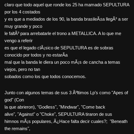
claro que todo aquel que ronde los 25 ha mamado SEPULTURA
por los 4 costados
y es que a mediados de los 90, la banda brasileÃ±a llegÃ³ a ser
muy grande y poco
le faltÃ³ para arrebatarle el trono a METALLICA. A lo que me
vengo a referir
es que el legado clÃ¡sico de SEPULTURA es de sobras
conocido por todos y no estarÃ­a
mal que la banda le diera un poco mÃ¡s de cancha a temas
viejos, pero no tan
sobados como los que todos conocemos.
Junto con algunos temas de sus 3 Ãºltimos Lp’s como "Apes of
god" (Con
la que abrieron), "Godless", "Mindwar", "Come back
alive", "Against" o "Choke", SEPULTURA tiraron de sus
himnos mÃ¡s populares, Â¿Hace falta decir cuales?; "Beneath
the remains",