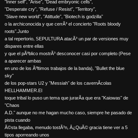
"Inner self", "Arise", "Dead embryonic cells",
"Desperate cry", "Refuse / Resist", "Territory",
"Slave new world", "Atittude", "Biotech is godzilla"
o la archiconocida y que cerrÃ³ el concierto "Roots bloody
roots".Junto
a tal repertorio, SEPULTURA atacÃ³ un par de versiones muy
dispares entre ellas
y que el pÃºblico mostrÃ³ desconocer casi por completo (Pese
a aparecer ambas
en uno de los Ãºltimos trabajos de la banda), "Bullet the blue
sky"
de los pop-stars U2 y "Messiah" de los cavernÃ­colas
HELLHAMMER.El
toque tribal lo puso un tema que jurarÃ­a que era "Kaiowas" de
"Chaos
A.D." aunque no me hagan mucho caso, siempre he pasado de
pista cuando
Ã©sta llegaba, menudo tostÃ³n, Â¿QuÃ© gracia tiene ver a 5
tipos aporreando unos