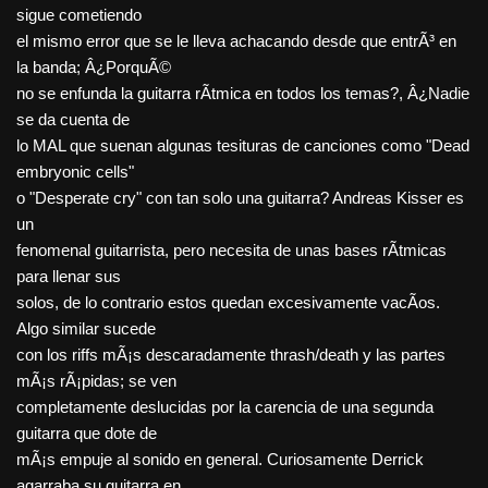
sigue cometiendo
el mismo error que se le lleva achacando desde que entrÃ³ en
la banda; Â¿PorquÃ©
no se enfunda la guitarra rÃ­tmica en todos los temas?, Â¿Nadie
se da cuenta de
lo MAL que suenan algunas tesituras de canciones como "Dead
embryonic cells"
o "Desperate cry" con tan solo una guitarra? Andreas Kisser es
un
fenomenal guitarrista, pero necesita de unas bases rÃ­tmicas
para llenar sus
solos, de lo contrario estos quedan excesivamente vacÃ­os.
Algo similar sucede
con los riffs mÃ¡s descaradamente thrash/death y las partes
mÃ¡s rÃ¡pidas; se ven
completamente deslucidas por la carencia de una segunda
guitarra que dote de
mÃ¡s empuje al sonido en general. Curiosamente Derrick
agarraba su guitarra en