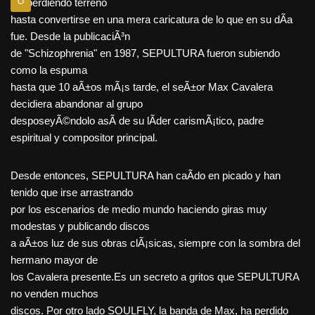
ido perdiendo terreno
O
hasta convertirse en una mera caricatura de lo que en su dÃ­a
fue. Desde la publicaciÃ³n
de "Schizophrenia" en 1987, SEPULTURA fueron subiendo
como la espuma
hasta que 10 aÃ±os mÃ¡s tarde, el seÃ±or Max Cavalera
decidiera abandonar al grupo
desposeyÃ©ndolo asÃ­ de su lÃ­der carismÃ¡tico, padre
espiritual y compositor principal.
Desde entonces, SEPULTURA han caÃ­do en picado y han
tenido que irse arrastrando
por los escenarios de medio mundo haciendo giras muy
modestas y publicando discos
a aÃ±os luz de sus obras clÃ¡sicas, siempre con la sombra del
hermano mayor de
los Cavalera presente.Es un secreto a gritos que SEPULTURA
no venden muchos
discos. Por otro lado SOULFLY, la banda de Max, ha perdido