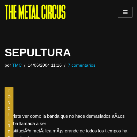
Saltar
al
contenido
SEPULTURA
por
TMC
14/06/2004 11:16
7 comentarios
C
O
N
C
I
Es triste ver como la banda que no hace demasiados aÃ±os
E
estaba llamada a ser
R
la instituciÃ³n metÃ¡lica mÃ¡s grande de todos los tiempos ha
T