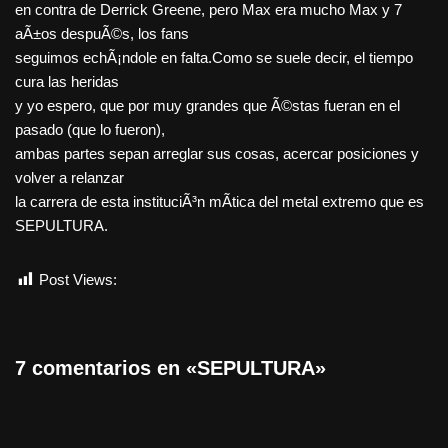
en contra de Derrick Greene, pero Max era mucho Max y 7
aÃ±os despuÃ©s, los fans
seguimos echÃ¡ndole en falta.Como se suele decir, el tiempo
cura las heridas
y yo espero, que por muy grandes que Ã©stas fueran en el
pasado (que lo fueron),
ambas partes sepan arreglar sus cosas, acercar posiciones y
volver a relanzar
la carrera de esta instituciÃ³n mÃ­tica del metal extremo que es
SEPULTURA.
Post Views:
1.454
7 comentarios en «SEPULTURA»