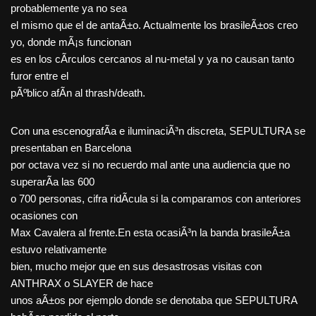
probablemente ya no sea
el mismo que el de antaÃ±o. Actualmente los brasileÃ±os creo
yo, donde mÃ¡s funcionan
es en los cÃ­rculos cercanos al nu-metal y ya no causan tanto
furor entre el
pÃºblico afÃ­n al thrash/death.
Con una escenografÃ­a e iluminaciÃ³n discreta, SEPULTURA se
presentaban en Barcelona
por octava vez si no recuerdo mal ante una audiencia que no
superarÃ­a las 600
o 700 personas, cifra ridÃ­cula si la comparamos con anteriores
ocasiones con
Max Cavalera al frente.En esta ocasiÃ³n la banda brasileÃ±a
estuvo relativamente
bien, mucho mejor que en sus desastrosas visitas con
ANTHRAX o SLAYER de hace
unos aÃ±os por ejemplo donde se denotaba que SEPULTURA