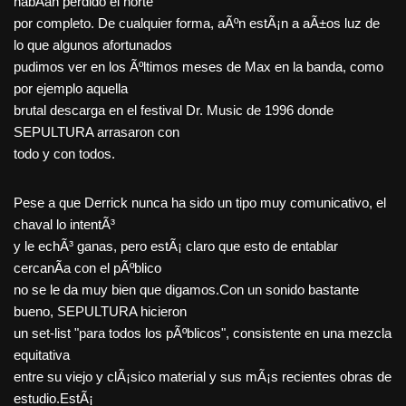
habÃ­an perdido el norte
por completo. De cualquier forma, aÃºn estÃ¡n a aÃ±os luz de
lo que algunos afortunados
pudimos ver en los Ãºltimos meses de Max en la banda, como
por ejemplo aquella
brutal descarga en el festival Dr. Music de 1996 donde
SEPULTURA arrasaron con
todo y con todos.
Pese a que Derrick nunca ha sido un tipo muy comunicativo, el
chaval lo intentÃ³
y le echÃ³ ganas, pero estÃ¡ claro que esto de entablar
cercanÃ­a con el pÃºblico
no se le da muy bien que digamos.Con un sonido bastante
bueno, SEPULTURA hicieron
un set-list "para todos los pÃºblicos", consistente en una mezcla
equitativa
entre su viejo y clÃ¡sico material y sus mÃ¡s recientes obras de
estudio.EstÃ¡