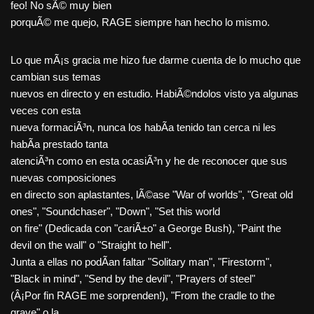
feo! No sÃ© muy bien
porquÃ© me quejo, RAGE siempre han hecho lo mismo.
Lo que mÃ¡s gracia me hizo fue darme cuenta de lo mucho que
cambian sus temas
nuevos en directo y en estudio. HabiÃ©ndolos visto ya algunas
veces con esta
nueva formaciÃ³n, nunca los habÃ­a tenido tan cerca ni les
habÃ­a prestado tanta
atenciÃ³n como en esta ocasiÃ³n y he de reconocer que sus
nuevas composiciones
en directo son aplastantes, lÃ©ase "War of worlds", "Great old
ones", "Soundchaser", "Down", "Set this world
on fire" (Dedicada con "cariÃ±o" a George Bush), "Paint the
devil on the wall" o "Straight to hell".
Junta a ellas no podÃ­an faltar "Solitary man", "Firestorm",
"Black in mind", "Send by the devil", "Prayers of steel"
(Â¡Por fin RAGE me sorprenden!), "From the cradle to the
grave" o la