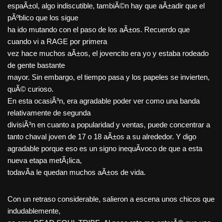
espaÃ±ol, algo indiscutible, tambiÃ©n hay que aÃ±adir que el
pÃºblico que los sigue
ha ido mutando con el paso de los aÃ±os. Recuerdo que
cuando vi a RAGE por primera
vez hace muchos aÃ±os, el jovencito era yo y estaba rodeado
de gente bastante
mayor. Sin embargo, el tiempo pasa y los papeles se invierten,
quÃ© curioso.
En esta ocasiÃ³n, era agradable poder ver como una banda
relativamente de segunda
divisiÃ³n en cuanto a popularidad y ventas, puede concentrar a
tanto chaval joven de 17 o 18 aÃ±os a su alrededor. Y digo
agradable porque eso es un signo inequÃ­voco de que a esta
nueva etapa metÃ¡lica,
todavÃ­a le quedan muchos aÃ±os de vida.
Con un retraso considerable, salieron a escena unos chicos que
indudablemente,