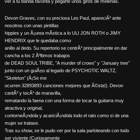
ver a tu banda favorita y pegarte unos giros de melenas.
Devon Graves, con su preciosa Les Paul, apareciÃ³ ante
nosotros con unas pintillas
hippies y un Ã¡urea mÃ­stica a lo ULI JON ROTH o JIMY
HENDRIX que le quedaba como
anillo al dedo. Su repertorio se centrÃ³ principalmente en dar
cancha a los 2 Ãºltimos trabajos
de DEAD SOUL TRIBE, "A murder of crows" y "January tree"
junto con un guiÃ±o al legado de PSYCHOTIC WALTZ,
"Skeleton" (Â¡Se me
ocurren 32893893 canciones mejores que Ã©sta!). Devon
cantÃ³ y tocÃ³ de maravilla,
rematando la faena con una forma de tocar la guitarra muy
atractiva y original,
contorneÃ¡ndola y acariciÃ¡ndola todo el rato como si de una
mujer se tratase.
Tras su show, se le pudo ver por la sala parloteando con todo
ser viviente (Curiosamente