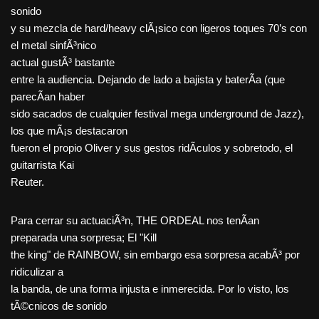
sonido
y su mezcla de hard/heavy clÃ¡sico con ligeros toques 70’s con
el metal sinfÃ³nico
actual gustÃ³ bastante
entre la audiencia. Dejando de lado a bajista y baterÃ­a (que
parecÃ­an haber
sido sacados de cualquier festival mega underground de Jazz),
los que mÃ¡s destacaron
fueron el propio Oliver y sus gestos ridÃ­culos y sobretodo, el
guitarrista Kai
Reuter.
Para cerrar su actuaciÃ³n, THE ORDEAL nos tenÃ­an
preparada una sorpresa; El "Kill
the king" de RAINBOW, sin embargo esa sorpresa acabÃ³ por
ridiculizar a
la banda, de una forma injusta e inmerecida. Por lo visto, los
tÃ©cnicos de sonido