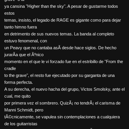
ya cansina "Higher than the sky". A pesar de gustarme todos
estos
temas, insisto, el legado de RAGE es gigante como para dejar
tanto himno fuera
en detrimento de sus nuevos temas. La banda al completo
estuvo fenomenal, con
un Peavy que no cantaba asÃ­ desde hace siglos. De hecho
jurarÃ­a que el Ãºnico
momento en el que le vi forzado fue en el estribillo de "From the
cradle
to the grave", el resto fue ejecutado por su garganta de una
forma perfecta.
A su derecha, el nuevo hacha del grupo, Victos Smolsky, ante el
cual, me quito
por primera vez el sombrero. QuizÃ¡ no tendrÃ¡ el carisma de
Manni Schmidt, pero
tÃ©cnicamente, se vapulea sin contemplaciones a cualquiera
de los guitarristas