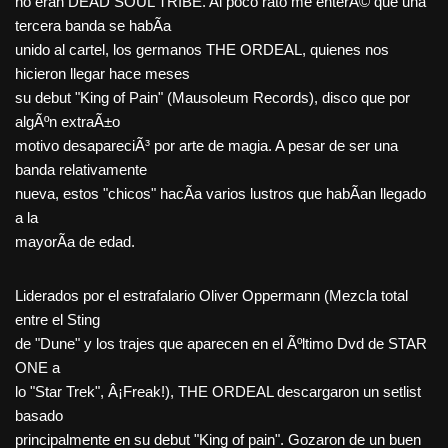
no eran DEAD SOUL TRIBE. Al poco rato me enterÃ© que una
tercera banda se habÃ­a
unido al cartel, los germanos THE ORDEAL, quienes nos
hicieron llegar hace meses
su debut "King of Pain" (Mausoleum Records), disco que por
algÃºn extraÃ±o
motivo desapareciÃ³ por arte de magia. A pesar de ser una
banda relativamente
nueva, estos "chicos" hacÃ­a varios lustros que habÃ­an llegado
a la
mayorÃ­a de edad.
Liderados por el estrafalario Oliver Oppermann (Mezcla total
entre el Sting
de "Dune" y los trajes que aparecen en el Ãºltimo Dvd de STAR
ONE a
lo "Star Trek", Â¡Freak!), THE ORDEAL descargaron un setlist
basado
principalmente en su debut "King of pain". Gozaron de un buen