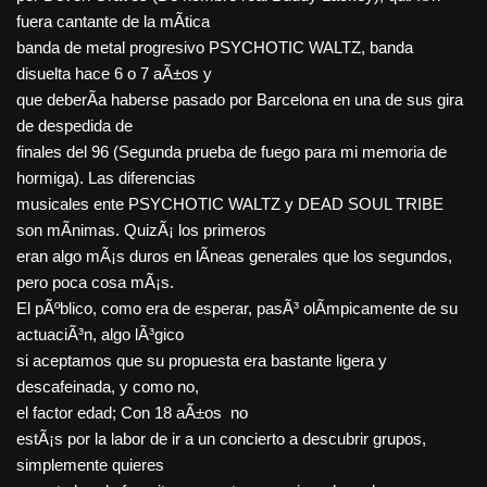
fuera cantante de la mÃ­tica
banda de metal progresivo PSYCHOTIC WALTZ, banda
disuelta hace 6 o 7 aÃ±os y
que deberÃ­a haberse pasado por Barcelona en una de sus gira
de despedida de
finales del 96 (Segunda prueba de fuego para mi memoria de
hormiga). Las diferencias
musicales ente PSYCHOTIC WALTZ y DEAD SOUL TRIBE
son mÃ­nimas. QuizÃ¡ los primeros
eran algo mÃ¡s duros en lÃ­neas generales que los segundos,
pero poca cosa mÃ¡s.
El pÃºblico, como era de esperar, pasÃ³ olÃ­mpicamente de su
actuaciÃ³n, algo lÃ³gico
si aceptamos que su propuesta era bastante ligera y
descafeinada, y como no,
el factor edad; Con 18 aÃ±os no
estÃ¡s por la labor de ir a un concierto a descubrir grupos,
simplemente quieres