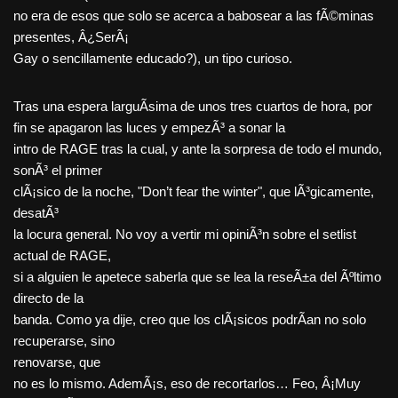
no era de esos que solo se acerca a babosear a las fÃ©minas
presentes, Â¿SerÃ¡
Gay o sencillamente educado?), un tipo curioso.
Tras una espera larguÃ­sima de unos tres cuartos de hora, por
fin se apagaron las luces y empezÃ³ a sonar la
intro de RAGE tras la cual, y ante la sorpresa de todo el mundo,
sonÃ³ el primer
clÃ¡sico de la noche, "Don’t fear the winter", que lÃ³gicamente,
desatÃ³
la locura general. No voy a vertir mi opiniÃ³n sobre el setlist
actual de RAGE,
si a alguien le apetece saberla que se lea la reseÃ±a del Ãºltimo
directo de la
banda. Como ya dije, creo que los clÃ¡sicos podrÃ­an no solo
recuperarse, sino
renovarse, que
no es lo mismo. AdemÃ¡s, eso de recortarlos… Feo, Â¡Muy