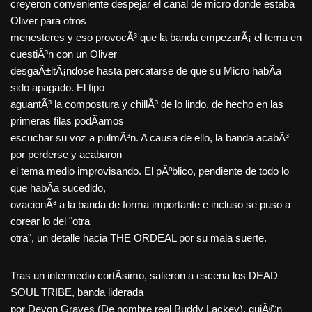
creyeron conveniente despejar el canal de micro donde estaba
Oliver para otros
menesteres y eso provocÃ³ que la banda empezarÃ¡ el tema en
cuestiÃ³n con un Oliver
desgaÃ±itÃ¡ndose hasta percatarse de que su Micro habÃ­a
sido apagado. El tipo
aguantÃ³ la compostura y chillÃ³ de lo lindo, de hecho en las
primeras filas podÃ­amos
escuchar su voz a pulmÃ³n. A causa de ello, la banda acabÃ³
por perderse y acabaron
el tema medio improvisando. El pÃºblico, pendiente de todo lo
que habÃ­a sucedido,
ovacionÃ³ a la banda de forma importante e incluso se puso a
corear lo del "otra
otra", un detalle hacia THE ORDEAL por su mala suerte.
Tras un intermedio cortÃ­simo, salieron a escena los DEAD
SOUL TRIBE, banda liderada
por Devon Graves (De nombre real Buddy Lackey), quiÃ©n