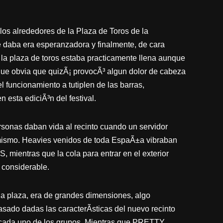
los alrededores de la Plaza de Toros de la
 daba era esperanzadora y finalmente, de cara
la plaza de toros estaba practicamente llena aunque
ue obvia que quizÃ¡ provocÃ³ algun dolor de cabeza
l funcionamiento a tutiplen de las barras,
 esta ediciÃ³n del festival.
rsonas daban vida al recinto cuando un servidor
 mismo. Heavies venidos de toda EspaÃ±a vibraban
ientras que la cola para entrar en el exterior
 considerable.
e la plaza, era de grandes dimensiones, algo
ado dadas las caracterÃ­sticas del nuevo recinto
r cada uno de los grupos. Mientras que PRETTY