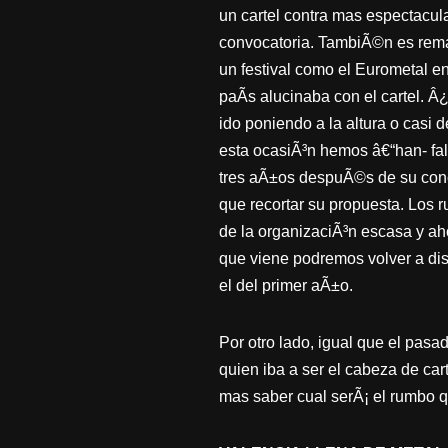
un cartel contra mas espectacul
convocatoria. TambiÃ©n es rem
un festival como el Eurometa
paÃ­s alucinaba con el cartel.
ido poniendo a la altura o casi 
esta ocasiÃ³n hemos â€“han- fal
tres aÃ±os despuÃ©s de su conc
que recortar su propuesta. Los 
de la organizaciÃ³n escasa y ah
que viene podremos volver a dis
el del primer aÃ±o.
Por otro lado, igual que el pa
quien iba a ser el cabeza de ca
mas saber cual serÃ¡ el rumbo q