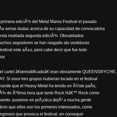
primera ediciÃ³n del Metal Mania Festival el pasado
Ã­a serias dudas acerca de su capacidad de convocatoria
n esta mutilada segunda ediciÃ³n. Obnubilados
muchos seguidores se han rasgado als vestiduras
festival este aÃ±o, pero cabe decir que fue todo
ar.
n el cartel â€œmodificadoâ€ eran obviamente QUEENSRYCHE,
i esos tres grupos hubieran tocado en el festival
rande que el Heavy Metal ha tenido en Ã©ste paÃ­s,
iÃ³n de Ãºltima hora que tanto Rock Nâ€™ Rock como
evento- pusieron en prÃ¡ctica dejÃ³ a mucha gente
vio que ellos son los primeros interesados, como
ingresos que provoca el festival, en conseguir