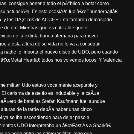
ras, consigue poner a todo el pÃºblico a botar como
e su actuaciÃ³n. Es esta ocasiÃ³n fue â€œThunderballâ€
a, y los clÃ¡sicos de ACCEPT no tardaron demasiado
e de oro. Mientras que es criticable que el
exitos de la extinta banda alemana para mover
que a esta altura de su vida no lo va a conseguir
a nadie le importa el nuevo disco de UDO, pero cuando
 â€œMetal Heartâ€ todos nos volvemos locos. Y Valencia
me militar, Udo estuvo vocalmente aceptable y
El carisma de este tio es indudable y la caÃ±a
mpaÃ±ero de batallas Stefan Kaufmann fue, aunque
s alturas de la tarde debÃ­a haber unas cinco
sol ya se iba escondiendo para dejar paso a
mientras UDO interpretaba un â€œFast As a Sharkâ€
s de pogo entre las primeras filas, algo que