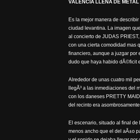
VALENCIA LLENA DE METAL
Es la mejor manera de describir 
ciudad levantina. La imagen que
al concierto de JUDAS PRIEST, 
con una cierta comodidad mas q
financiero, aunque a juzgar por e
dudo que haya habido dÃ©ficit en
Alrededor de unas cuatro mil pe
llegÃ³ a las inmediaciones del
con los daneses PRETTY MAIDS, m
del recinto era asombrosamente
El escenario, situado al final d
menos ancho que el del aÃ±o pas
y el sonido se dejaba llevar po