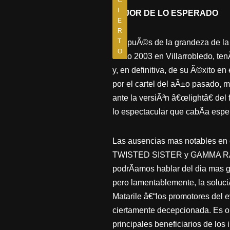
C
I
MEJOR DE LO ESPERADO
E
R
T
DespuÃ©s de la grandeza de la 
O
aÃ±o 2003 en Villarrobledo, ten
y, en definitiva, de su Ã©xito e
por el cartel del aÃ±o pasado, 
ante la versiÃ³n â€œlightâ€ del 
lo espectacular que cabÃ­a esper
Las ausencias mas notables e
TWISTED SISTER y GAMMA RAY. S
podrÃ­amos hablar del dia mas g
pero lamentablemente, la soluc
Matarile â€“los promotores del 
ciertamente decepcionada. Es ob
principales beneficiarios de los 