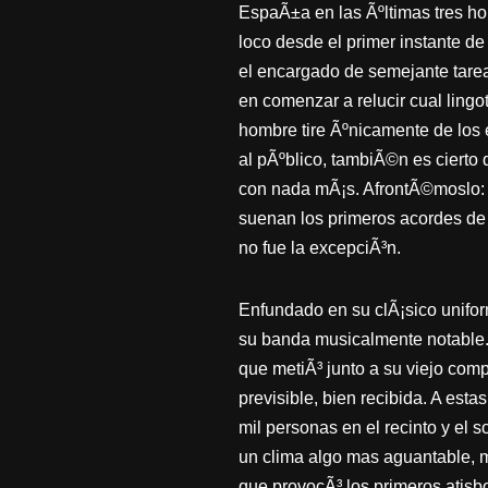
EspaÃ±a en las Ãºltimas tres ho
loco desde el primer instante d
el encargado de semejante tare
en comenzar a relucir cual lingot
hombre tire Ãºnicamente de los 
al pÃºblico, tambiÃ©n es cierto 
con nada mÃ¡s. AfrontÃ©moslo: 
suenan los primeros acordes de
no fue la excepciÃ³n.
Enfundado en su clÃ¡sico unifor
su banda musicalmente notable. 
que metiÃ³ junto a su viejo co
previsible, bien recibida. A esta
mil personas en el recinto y el 
un clima algo mas aguantable, 
que provocÃ³ los primeros atisbo