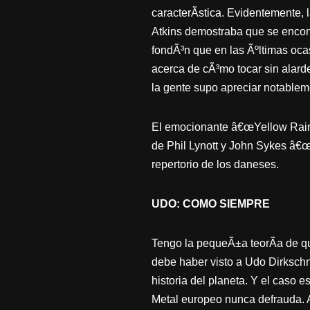
caracterÃ­stica. Evidentemente,
Atkins demostraba que se enco
fondÃ³n que en las Ãºltimas ocas
acerca de cÃ³mo tocar sin alar
la gente supo apreciar notablem
El emocionante â€œYellow Rainâ
de Phil Lynott y John Sykes â
repertorio de los daneses.
UDO: COMO SIEMPRE
Tengo la pequeÃ±a teorÃ­a de q
debe haber visto a Udo Dirkschn
historia del planeta. Y el caso e
Metal europeo nunca defrauda. 