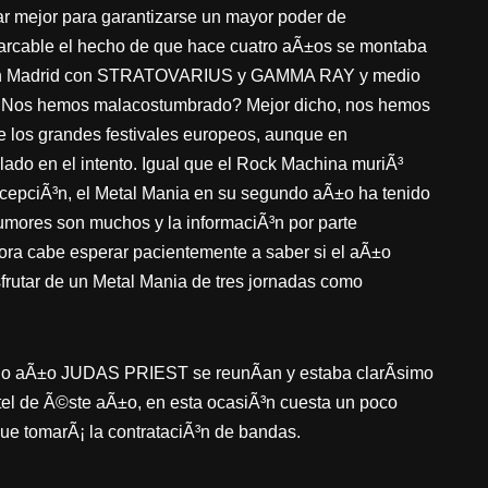
ar mejor para garantizarse un mayor poder de
arcable el hecho de que hace cuatro aÃ±os se montaba
l en Madrid con STRATOVARIUS y GAMMA RAY y medio
 Â¿Nos hemos malacostumbrado? Mejor dicho, nos hemos
de los grandes festivales europeos, aunque en
lado en el intento. Igual que el Rock Machina muriÃ³
epciÃ³n, el Metal Mania en su segundo aÃ±o ha tenido
rumores son muchos y la informaciÃ³n por parte
ora cabe esperar pacientemente a saber si el aÃ±o
frutar de un Metal Mania de tres jornadas como
sado aÃ±o JUDAS PRIEST se reunÃ­an y estaba clarÃ­simo
rtel de Ã©ste aÃ±o, en esta ocasiÃ³n cuesta un poco
ue tomarÃ¡ la contrataciÃ³n de bandas.