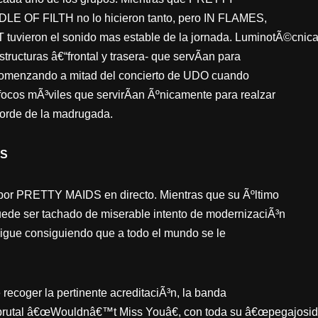
E OF FILTH no lo hicieron tanto, pero IN FLAMES,
ieron el sonido mas estable de la jornada. LuminotÃ©cnic
ructuras â€“frontal y trasera- que servÃ­an para
“comenzando a mitad del concierto de UDO cuando
focos mÃ³viles que servirÃ­an Ãºnicamente para realzar
orde de la madrugada.
ES
or PRETTY MAIDS en directo. Mientras que su Ãºltimo
 puede ser tachado de miserable intento de modernizaciÃ³n
sigue consiguiendo que a todo el mundo se le
 recoger la pertinente acreditaciÃ³n, la banda
rutal â€œWouldnâ€™t Miss Youâ€, con toda su â€œpegajosid