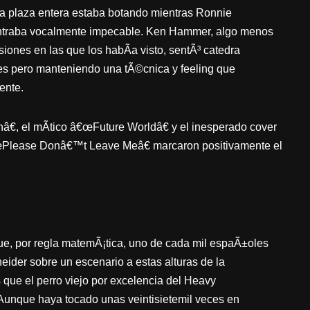
 la plaza entera estaba botando mientras Ronnie
ntraba vocalmente impecable. Ken Hammer, algo menos
iones en las que los habÃ­a visto, sentÃ³ catedra
des pero manteniendo una tÃ©cnica y feeling que
ente.
€, el mÃ­tico â€œFuture Worldâ€ y el inesperado cover
€œPlease Donâ€™t Leave Meâ€ marcaron positivamente el
ue, por regla matemÃ¡tica, uno de cada mil espaÃ±oles
eider sobre un escenario a estas alturas de la
s que el perro viejo por excelencia del Heavy
Aunque haya tocado unas veintisietemil veces en