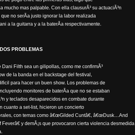
 mucho mas palpable. Con ella clausurÃ³ su actuaciÃ³n
que no serÃ­a justo ignorar la labor realizada
ni a la guitarra y a la baterÃ­a respectivamente.
IADOS PROBLEMAS
 Dani Filth sea un gilipollas, como me confirmÃ³
w de la banda en el backstage del festival,
ficil para hacer un buen show. Los problemas de
incluyendo monitores de baterÃ­a que no se estaban
ciÃ³n y teclados desaparecidos en combate durante
n cuanto a set-list, hicieron un concierto
nerales, con temas como â€œGilded Cuntâ€, â€œDusk…And
Feverâ€ y demÃ¡s que provocaron cierta violencia desmedida
a.