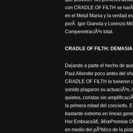
con CRADLE OF FILTH se harÃ­a
en el Metal Mania y la verdad es 
porÂ Igor Gianola y Lorenzo Mila
CompenetraciÃ³n total.
CRADLE OF FILTH: DEMAS
Dejando a parte el hecho de que
Paul Allender poco antes del sho
CRADLE OF FILTH lo tuvieron di
sonido plagaron su actuaciÃ³n, 
quietos, coristas sin amplifica
la primera mitad del concierto. E
bastante extremo en lineas ge
Her Embraceâ€, â€œPromise Of 
en medio del pÃºblico de la pist