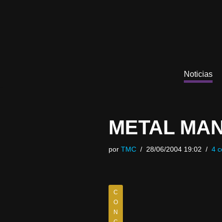
Saltar
al
contenido
Noticias
METAL MAN
por
TMC
28/06/2004 19:02
4 c
C
O
N