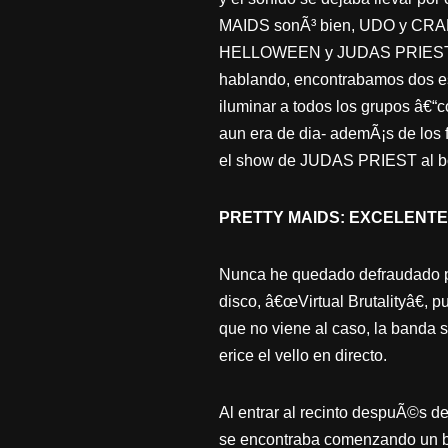
MAIDS sonÃ³ bien, UDO y CRADL
HELLOWEEN y JUDAS PRIEST tuv
hablando, encontrabamos dos est
iluminar a todos los grupos â€
aun era de dia- ademÃ¡s de los 
el show de JUDAS PRIEST al b
PRETTY MAIDS: EXCELENT
Nunca he quedado defraudado p
disco, â€œVirtual Brutalityâ€,
que no viene al caso, la banda 
erice el vello en directo.
Al entrar al recinto despuÃ©s de
se encontraba comenzando un b