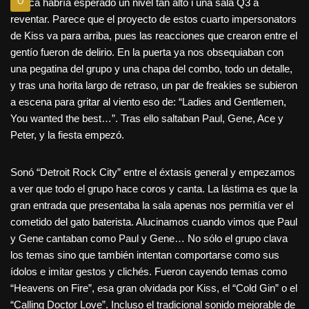
Nunca habría esperado un nivel tan alto i una sala Q3 a
O
reventar. Parece que el proyecto de estos cuarto impersonators
de Kiss va para arriba, pues las reacciones que crearon entre el
gentío fueron de delirio. En la puerta ya nos obsequiaban con
una pegatina del grupo y una chapa del combo, todo un detalle,
y tras una horita largo de retraso, un par de freakies se subieron
a escena para gritar al viento eso de: “Ladies and Gentlemen,
You wanted the best…”. Tras ello saltaban Paul, Gene, Ace y
Peter, y la fiesta empezó.
Sonó “Detroit Rock City” entre el éxtasis general y empezamos
a ver que todo el grupo hace coros y canta. La lástima es que la
gran entrada que presentaba la sala apenas nos permitía ver el
cometido del gato baterista. Alucinamos cuando vimos que Paul
y Gene cantaban como Paul y Gene… No sólo el grupo clava
los temas sino que también intentan comportarse como sus
ídolos e imitar gestos y clichés. Fueron cayendo temas como
“Heavens on Fire”, esa gran olvidada por Kiss, el “Cold Gin” o el
“Calling Doctor Love”. Incluso el tradicional sonido mejorable de