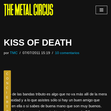
Saltar
al
contenido
KISS OF DEATH
por
TMC
07/07/2011 15:19
10 comentarios
C
O
N
C
I
Esto de las bandas tributo es algo que no va más allí de la mera
E
curiosidad y a lo que asistes sólo si hay un buen amigo que
R
toca en ella o si sabes de buena mano que son muy buenos.
T