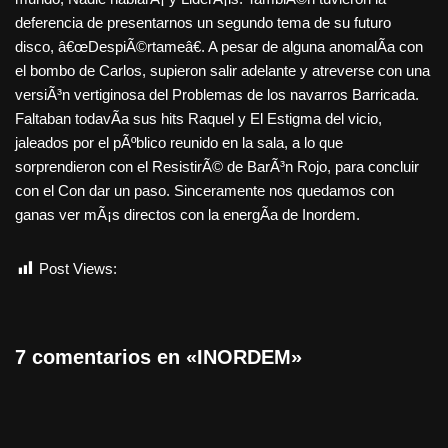
deferencia de presentarnos un segundo tema de su futuro
disco, â€œDespiÃ©rtameâ€. A pesar de alguna anomalÃ­a con
el bombo de Carlos, supieron salir adelante y atreverse con una
versiÃ³n vertiginosa del Problemas de los navarros Barricada.
Faltaban todavÃ­a sus hits Raquel y El Estigma del vicio,
jaleados por el pÃºblico reunido en la sala, a lo que
sorprendieron con el ResistirÃ© de BarÃ³n Rojo, para concluir
con el Con dar un paso. Sinceramente nos quedamos con
ganas ver mÃ¡s directos con la energÃ­a de Inordem.
Post Views:
816
7 comentarios en «INORDEM»