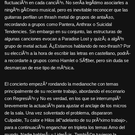
fluctuaciÃ³n en cada canciÃ³n. No serÃ­a legÃ­timo asociarles a
ningÃºn gÃ©nero musical, pero es inevitable reconocer que las
guitarras perfilan un thrash metal de grupos de antaÃ±o,
recordando a grupos como Pantera, Anthrax o Suicidal
Tendencies. Sin embargo en su conjunto, las estructuras de
algunas canciones evocan a Paradise Lost y quizÃ¡ a algÃºn
grupo de metal actual. Â¿Estamos hablando de neo-thrash? Por
su elecciÃ³n a la hora de escribir las letras en castellano, podrÃ­
a recordarte a grupos como Hamlet o SÃ¶ber, pero sin duda se
desmarcan de ese tipo de mÃºsica.
El concierto empezÃ³ rondando la medianoche con temas
principalmente de su reciente trabajo, abordando el escenario
con RegresiÃ³n y No es verdad, en los que se interrumpiÃ³
brevemente la actuaciÃ³n para ajustar el anclaje de los micros
de la sala. Una vez solventado el problema, dispararon
Culpable, Tu calor e Hilos â€“adelanto de su prÃ³ximo trabajo-,
para a continuaciÃ³n enganchar en tripleta los temas Amo del
mundo, Nadie hablarÃ¡ y LiderÃ¡is. TambiÃ©n tuvieron la