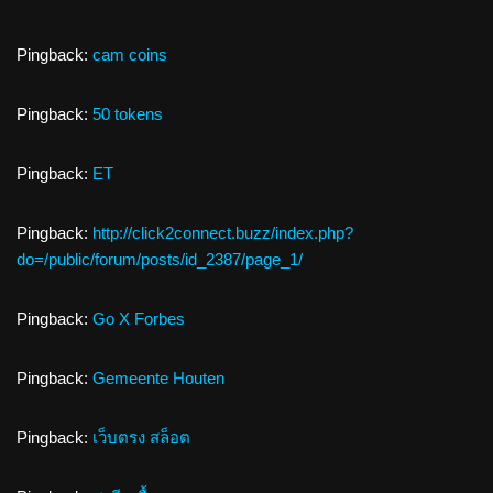
Pingback:
cam coins
Pingback:
50 tokens
Pingback:
ET
Pingback:
http://click2connect.buzz/index.php?
do=/public/forum/posts/id_2387/page_1/
Pingback:
Go X Forbes
Pingback:
Gemeente Houten
Pingback:
เว็บตรง สล็อต