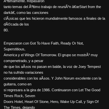
Ãºltimamente. Repasaron
tanto temas del Ãºltimo trabajo de reuniÃ³n â€œStart from the
darkâ€, como las canciones
clÃ¡sicas que les hicieron mundialmente famosos a finales de la
dÃ©cada de los
80.
Empezaron con Got To Have Faith, Ready Or Not,
Superstitious,
America y el Wings Of Tomorrow. El grupo se mostrÃ³ muy
compenetrado, y a pesar
de que los aÃ±os no pasan en balde, la voz de Joey Tempest
no ha sufrido variaciones
considerables con los aÃ±os. Y John Norum excelente con la
guitarra, como en
si regresara a la gira de 1986. Continuaron con Let The Good
Times Rock, Seven
Doors Hotel, Heart Of Stone, Hero, Wake Up Call, y Sign Of
The Times, dejando