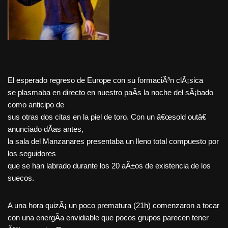
El esperado regreso de Europe con su formaciÃ³n clÃ¡sica
se plasmaba en directo en nuestro paÃ­s la noche del sÃ¡bado
como anticipo de
sus otras dos citas en la piel de toro. Con un â€œsold outâ€
anunciado dÃ­as antes,
la sala del Manzanares presentaba un lleno total compuesto por
los seguidores
que se han labrado durante los 20 aÃ±os de existencia de los
suecos.
A una hora quizÃ¡ un poco prematura (21h) comenzaron a tocar
con una energÃ­a envidiable que pocos grupos parecen tener