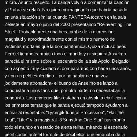
micro. Asunto resuelto. La banda volvió a comenzar la canción
y Phil ya se relajó. No quiero ni imaginar lo que habría pasado
en una situación similar cuando PANTERA tocaron en la sala
Zeleste en mayo o junio del 2000 presentando “Reinventing The
Steel”. Probablemente una hecatombe de la dimensión,
magnitud y aproximadamente con el mismo numero de
víctimas mortales que la bomba atómica. Quizá incluso peor.
Pero el tiempo cambia a todo el mundo y ni siquiera Anselmo
parecía el mismo sobre el escenario de la sala Apolo. Delgado,
con aspecto muy cuidado si comparamos con hace unos años,
y con un pelo esplendido – por no hablar de una voz
jodidamente atronadora- el bueno de Anselmo se lanzó a
conquistar a unos fans que, por otra parte, no necesitaban la
conquista. Las primeras filas estaban en absoluta ebullición y
los primeros temas que la banda ejecutó tampoco ayudaron a
enfriar al respetable: “Lysergik funeral Procession”, “Hail the
Leaf”, “Lifer” y la magistral “3 Suns And One Star” pusieron a
todo el mundo en estado de alerta felina, mirando al escenario
petrificados ante el torrente de decibelios que emanaba de la