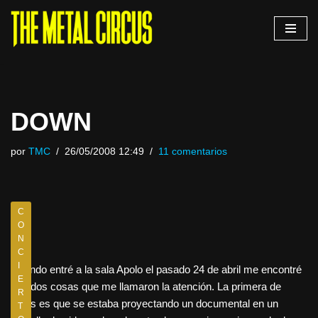
Saltar
al
contenido
DOWN
por
TMC
26/05/2008 12:49
11 comentarios
C
O
N
C
I
Cuando entré a la sala Apolo el pasado 24 de abril me encontré
E
con dos cosas que me llamaron la atención. La primera de
R
todas es que se estaba proyectando un documental en un
T