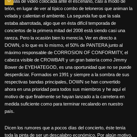
pantalla de video colocada ante el escenario, casi a modo de
O
telón, en lugar de ver al típico combo de teloneros que animan la
velada y calientan el ambiente. La segunda fue que la sala
estaba abarrotada, algo que en ésta difícil temporada de
conciertos de la primera mitad del 2008 está siendo casi una
rareza. Pero la ocasión bien lo merecía. Ver en directo a
DOWN, o lo que es lo mismo, el 50% de PANTERA junto al
máximo responsable de CORROSION OF CONFORMITY, el
cabeza visible de CROWBAR y un gran batería como Jimmy
Bower de EYEHATEGOD, es una oportunidad que no se puede
desperdiciar. Formados en 1991 y siempre a la sombra de sus
respectivas bandas principales, DOWN se han convertido
ahora en una prioridad para todos sus miembros y he aquí el
motivo de que finalmente se hayan lanzado a la carretera en
medida suficiente como para terminar recalando en nuestro
país.
Dicen los rumores que a pocos días del concierto, éste tenía
toda la pinta de ser un descalabro económico. Por algún motivo,