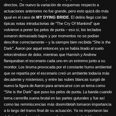
directos. De nuevo la variación de esquemas respecto a
actuaciones anteriores no fue grande, pero esto quizá dio más
igual en el caso de
MY DYING BRIDE
. El delirio llegó con las
típicas notas introductorias de “The Cry Of Mankind” que
volvieron a poner los pelos de punta – eso sí, los teclados
sonaron demasiado bajos y por momentos no se podían
descifrar correctamente – y la siempre bien recibida “She is the
Dark”. Aaron por aquel entonces ya se había tirado al suelo
retorciéndose de dolor, mientras que Hamish y Andrew
flanqueaban el escenario cada uno en un extremo junto a su
monitor. Los bruma provocada por el constante humo ambiental
que se repartía por el escenario creó un ambiente todavía más
decadente y misterioso, y entre las nubes blancas surgió de
nuevo la figura de Aaron para arrancarse con un tema como
“She is the Dark” que puso los pelos de punta. La banda cuando
toma carrerilla suena brutal en las partes guturales y fue así
como las reminiscencias más doom/detah tomaron importancia
a lo largo del tramo final de su actuación. Ya no importaron las