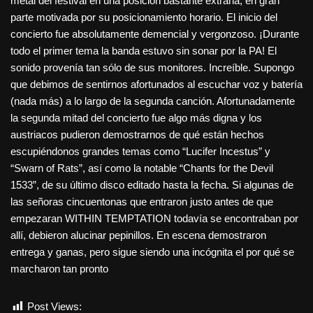
metal del festival en una posición bastante extraña, en gran
parte motivada por su posicionamiento horario. El inicio del
concierto fue absolutamente demencial y vergonzoso. ¡Durante
todo el primer tema la banda estuvo sin sonar por la PA! El
sonido provenía tan sólo de sus monitores. Increíble. Supongo
que debimos de sentirnos afortunados al escuchar voz y batería
(nada más) a lo largo de la segunda canción. Afortunadamente
la segunda mitad del concierto fue algo más digna y los
austriacos pudieron demostrarnos de qué están hechos
escupiéndonos grandes temas como “Lucifer Incestus” y
“Swarn of Rats”, así como la notable “Chants for the Devil
1533”, de su último disco editado hasta la fecha. Si algunas de
las señoras cincuentonas que entraron justo antes de que
empezaran WITHIN TEMPTATION todavía se encontraban por
allí, debieron alucinar pepinillos. En escena demostraron
entrega y ganas, pero sigue siendo una incógnita el por qué se
marcharon tan pronto
Post Views:
434