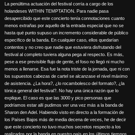
La penúltima actuación del festival corría a cargo de los
holandeses WITHIN TEMPTATION. Para nadie pasa
desapercibido que este concierto tenía connotaciones cuanto
menos extrañas por aquello de la entrada especial que no se
hasta qué punto supuso un incremento considerable de público
específico de la banda. En cualquier caso, ellos quedarían
contentos y no creo que nadie que estuviera disfrutando del
festival al completo tuviera alguna pega al respecto. Es más,
pese a ese previsible flujo de gente, el foso no llegó ni mucho
menos a llenarse. Esa fue la nota triste de la jornada, que ni con
los supuestos cabezas de cartel se alcanzase el nivel máximo
de asistencia. ¿La hora?, ¿lo rocambolesco del formato?, ¿la
tónica general del festival?. No hay una única razón que lo
explique. El caso es que las 3000 y pico personas que
podríamos estar allí pudimos ver una vez más a la banda de
Sharon den Adel. Habiendo visto en directo a la formación de
los Países Bajos más de media decena de veces, he de decir
que este concierto no tuvo muchos secretos respecto a los
realizados por la banda en nuestro país en los últimos tiempos.