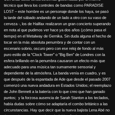
técnico que lleva los controles de bandas como PARADISE
LOST – este hombre es un personaje donde los haya, se pasó
la tarde del sábado andando de un lado a otro con su vaso de
cerveza -, los de Halifax realizaron un gran concierto superando
en nota al que pudimos ver hace ya dos años (¡cómo pasa el
tiempo) en el Metalway de Gernika. Sin duda alguna el hecho de
tocar en la más absoluta penumbra y de contar con un
escenario sobrio, oscuro pero con ese reloj de fondo al más
puro estilo de la “Clock Tower” o “Big Ben” de Londres con la
esfera brillando en la penumbra causaron un efecto más que
adecuado para una música tan sumamente sensorial y
dependiente de la atmósfera. La banda venía en cuadro, y es
que después de la espantada de Ade que desde el pasado 2007
comenzó una nueva andadura en Estados Unidos; el reemplazo
de John Bennett a la batería con lo que creo que han ganado
puntos; y la forzosa ausencia de Sarah Stanton a los teclados,
había dudas sobre cómo se adaptaría el combo británico a las
circunstancias. Hay que decir que la nueva bajista Lena Abé no