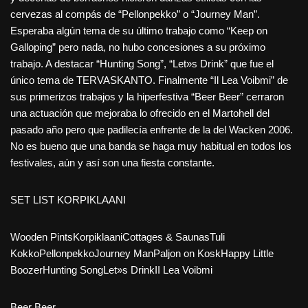
cervezas al compás de “Pellonpekko” o “Journey Man”.
Esperaba algún tema de su último trabajo como “Keep on
Galloping” pero nada, no hubo concesiones a su próximo
trabajo. A destacar “Hunting Song”, “Let»s Drink” que fue el
único tema de TERVASKANTO. Finalmente “Il Lea Voibmi” de
sus primerizos trabajos y la hiperfestiva “Beer Beer” cerraron
una actuación que mejoraba lo ofrecido en el Martohell del
pasado año pero que padilecía enfrente de la del Wacken 2006.
No es bueno que una banda se haga muy habitual en todos los
festivales, aún y así son una fiesta constante.
SET LIST KORPIKLAANI
Wooden PintsKorpiklaaniCottages & SaunasTuli
KokkoPellonpekkoJourney ManPaljon on KoskHappy Little
BoozerHunting SongLet»s DrinkII Lea Voibmi
Beer Beer