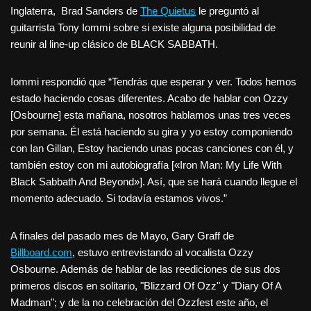
Inglaterra, Brad Sanders de
The Quietus
le preguntó al
guitarrista Tony Iommi sobre si existe alguna posibilidad de
reunir al line-up clásico de BLACK SABBATH.
Iommi respondió que “Tendrás que esperar y ver. Todos hemos
estado haciendo cosas diferentes. Acabo de hablar con Ozzy
[Osbourne] esta mañana, nosotros hablamos unas tres veces
por semana. Él está haciendo su gira y yo estoy componiendo
con Ian Gillan, Estoy haciendo unas pocas canciones con él, y
también estoy con mi autobiografía [«Iron Man: My Life With
Black Sabbath And Beyond»]. Así, que se hará cuando llegue el
momento adecuado. Si todavía estamos vivos.”
A finales del pasado mes de Mayo, Gary Graff de
Billboard.com
, estuvo entrevistando al vocalista Ozzy
Osbourne. Además de hablar de las reediciones de sus dos
primeros discos en solitario, "Blizzard Of Ozz" y "Diary Of A
Madman"; y de la no celebración del Ozzfest este año, el