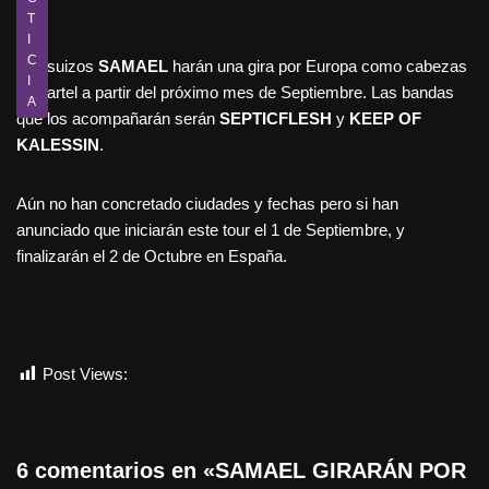
T
I
C
Los suizos
SAMAEL
harán una gira por Europa como cabezas
I
de cartel a partir del próximo mes de Septiembre. Las bandas
A
que los acompañarán serán
SEPTICFLESH
y
KEEP OF
KALESSIN
.
Aún no han concretado ciudades y fechas pero si han
anunciado que iniciarán este tour el 1 de Septiembre, y
finalizarán el 2 de Octubre en España.
Post Views:
791
6 comentarios en «SAMAEL GIRARÁN POR