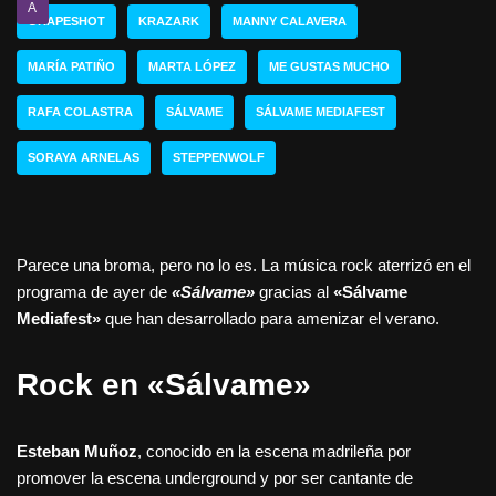
A
GRAPESHOT
KRAZARK
MANNY CALAVERA
MARÍA PATIÑO
MARTA LÓPEZ
ME GUSTAS MUCHO
RAFA COLASTRA
SÁLVAME
SÁLVAME MEDIAFEST
SORAYA ARNELAS
STEPPENWOLF
Parece una broma, pero no lo es. La música rock aterrizó en el
programa de ayer de
«Sálvame»
gracias al
«Sálvame
Mediafest»
que han desarrollado para amenizar el verano.
Rock en «Sálvame»
Esteban Muñoz
, conocido en la escena madrileña por
promover la escena underground y por ser cantante de