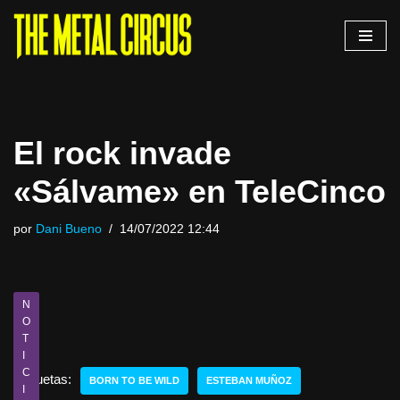
Saltar
al
contenido
El rock invade
«Sálvame» en TeleCinco
por
Dani Bueno
14/07/2022 12:44
N
O
T
I
C
Etiquetas:
BORN TO BE WILD
ESTEBAN MUÑOZ
I