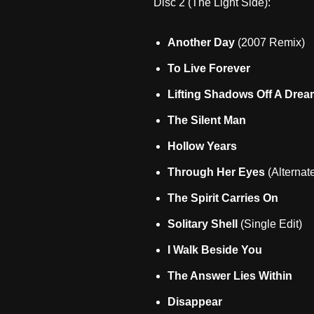
Disc 2 (The Light Side):
Another Day
(2007 Remix)
To Live Forever
Lifting Shadows Off A Drea
The Silent Man
Hollow Years
Through Her Eyes
(Alternat
The Spirit Carries On
Solitary Shell
(Single Edit)
I Walk Beside You
The Answer Lies Within
Disappear