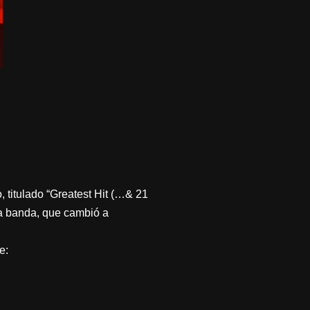
titulado “Greatest Hit (…& 21
la banda, que cambió a
e: