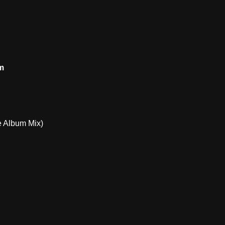
m
e Album Mix)