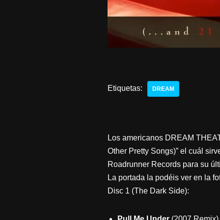
Etiquetas:
DREAM
Los americanos DREAM THEATER h
Other Pretty Songs)” el cuál si
Roadrunner Records para su últ
La portada la podéis ver en la f
Disc 1 (The Dark Side):
Pull Me Under
(2007 Remix)