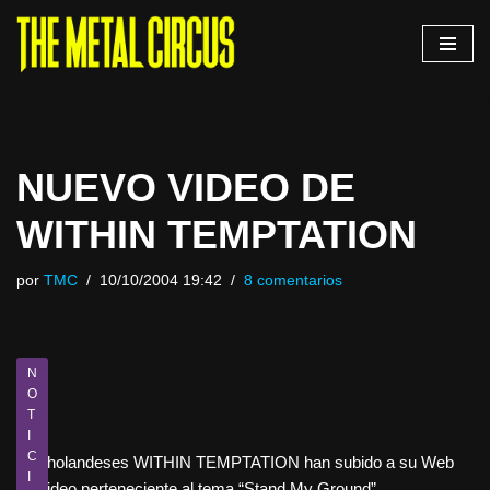
Saltar
al
contenido
NUEVO VIDEO DE
WITHIN TEMPTATION
por
TMC
10/10/2004 19:42
8 comentarios
N
O
T
I
C
Los holandeses WITHIN TEMPTATION han subido a su Web
I
un video perteneciente al tema “Stand My Ground”.