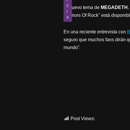
I
C
El nuevo tema de
MEGADETH
,
I
Warriors Of Rock" está disponible
A
En una reciente entrevista con
R
seguro que muchos fans dirán qu
mundo”.
Post Views:
1.138