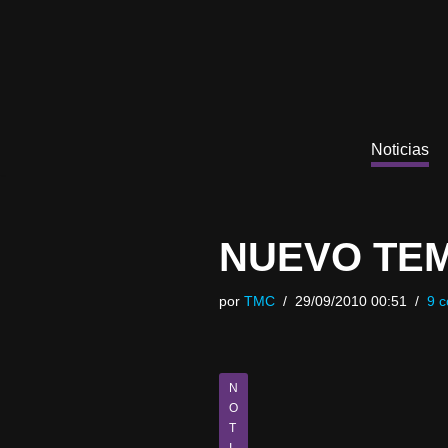
Saltar
al
contenido
Noticias
NUEVO TEM
por
TMC
29/09/2010 00:51
9 c
N
O
T