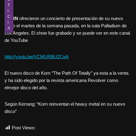
T
I
C
KORN
ofrecieron un concierto de presentación de su nuevo
I
disco el martes de la semana pasada, en la sala Palladium de
A
Los Angeles. El show fue grabado y se puede ver en este canal
de YouTube
http://youtu.be/VCMURBUZCeA
El nuevo disco de Korn “The Path Of Totally” ya esta a la venta
y ha sido elegido por la revista americana Revolver como
elmejor disco del año.
Según Kerrang; “Korn reinventan el heavy metal en su nuevo
disco”
Post Views:
779