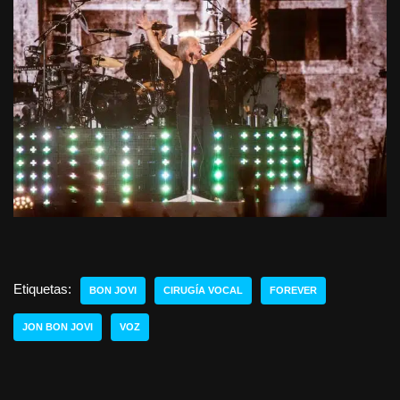
Etiquetas:
BON JOVI
CIRUGÍA VOCAL
FOREVER
JON BON JOVI
VOZ