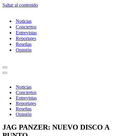
Saltar al contenido
Noticias
Conciertos
Entrevistas
Reportajes
Reseñas
Opinión
Menú
de
Menú
navegación
de
navegación
Noticias
Conciertos
Entrevistas
Reportajes
Reseñas
Opinión
JAG PANZER: NUEVO DISCO A
PUNTO