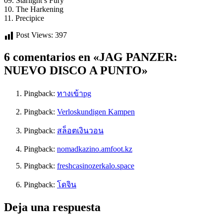
09. Starlight’s Fury
10. The Harkening
11. Precipice
Post Views:
397
6 comentarios en «JAG PANZER:
NUEVO DISCO A PUNTO»
Pingback:
ทางเข้าpg
Pingback:
Verloskundigen Kampen
Pingback:
สล็อตเงินวอน
Pingback:
nomadkazino.amfoot.kz
Pingback:
freshcasinozerkalo.space
Pingback:
โดจิน
Deja una respuesta