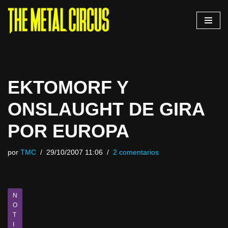
Saltar
al
contenido
EKTOMORF Y
ONSLAUGHT DE GIRA
POR EUROPA
por
TMC
29/10/2007 11:06
2 comentarios
N
O
T
I