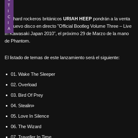
T
I
C
Los hard rockeros británicos
URIAH HEEP
pondrán a la venta
I
su nuevo disco en directo "Official Bootleg Volume Three – Live
A
In Kawasaki Japan 2010", el próximo 29 de Marzo de la mano
de Phantom.
El listado de temas de este lanzamiento será el siguiente:
01. Wake The Sleeper
02. Overload
03. Bird Of Prey
04. Stealin»
05. Love In Silence
06. The Wizard
07. Traveller In Time