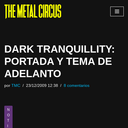
Saltar
al
contenido
DARK TRANQUILLITY:
PORTADA Y TEMA DE
ADELANTO
por
TMC
23/12/2009 12:38
8 comentarios
N
O
T
I