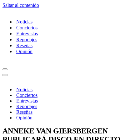
Saltar al contenido
Noticias
Conciertos
Entrevistas
Reportajes
Reseñas
Opinión
Menú
de
Menú
navegación
de
navegación
Noticias
Conciertos
Entrevistas
Reportajes
Reseñas
Opinión
ANNEKE VAN GIERSBERGEN
PUBLICARÁ DISCO EN DIRECTO